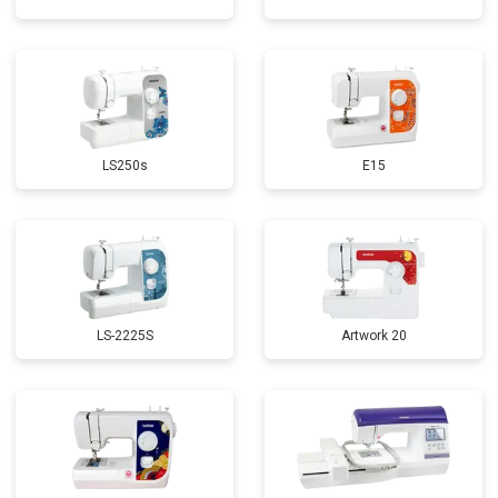
LS250s
E15
LS-2225S
Artwork 20