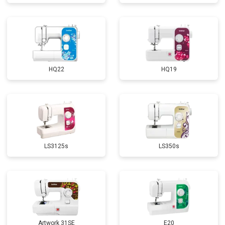
HQ22
HQ19
LS3125s
LS350s
Artwork 31SE
E20