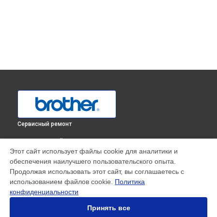
Сервисный ремонт
ВЫБЕРИ СВОЙ ГОРОД
Этот сайт использует файлы cookie для аналитики и
Чистка блока проявки принтера HL-1223WR Brother в
обеспечения наилучшего пользовательского опыта.
Краснодаре
Продолжая использовать этот сайт, вы соглашаетесь с
Чистка блока проявки принтера HL-1223WR Brother в
использованием файлов cookie.
Политика
Ростове-на-Дону
конфиденциальности
Чистка блока проявки принтера HL-1223WR Brother в
Нижнем Новгороде
Принять все
Чистка блока проявки принтера HL-1223WR Brother в