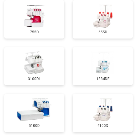
755D
655D
3100DL
1334DE
5100D
4100D