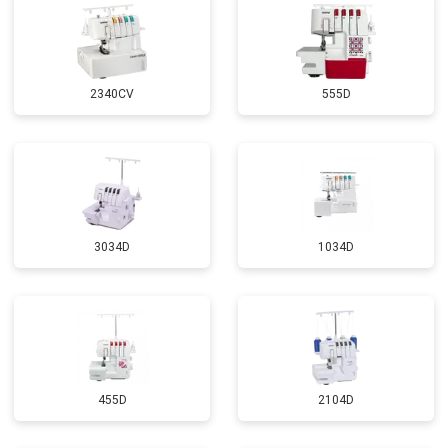
2340CV
555D
3034D
1034D
455D
2104D