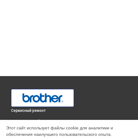
Сервисный ремонт
ВЫБЕРИ СВОЙ ГОРОД
Этот сайт использует файлы cookie для аналитики и
Ремонт оверлока 555D Brother в
Краснодаре
обеспечения наилучшего пользовательского опыта.