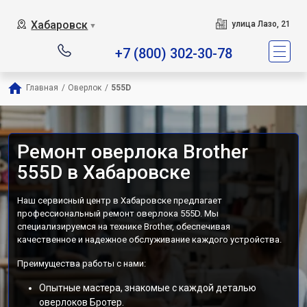
Хабаровск
улица Лазо, 21
▼
+7 (800) 302-30-78
Главная
/
Оверлок
/
555D
Ремонт оверлока Brother
555D в Хабаровске
Наш сервисный центр в Хабаровске предлагает
профессиональный ремонт оверлока 555D. Мы
специализируемся на технике Brother, обеспечивая
качественное и надежное обслуживание каждого устройства.
Преимущества работы с нами:
Опытные мастера, знакомые с каждой деталью
оверлоков Бротер.