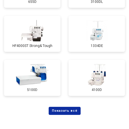
655D
3100DL
HF4000ST Strong& Tough
1334DE
5100D
4100D