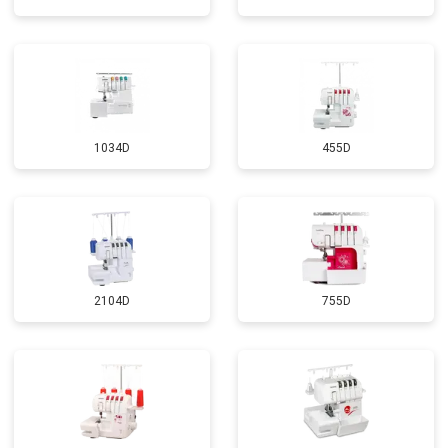
1034D
455D
2104D
755D