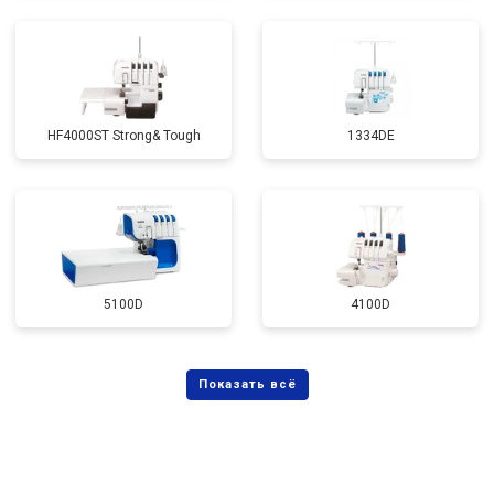
HF4000ST Strong& Tough
1334DE
5100D
4100D