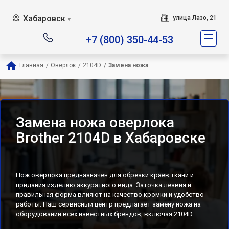
Хабаровск
улица Лазо, 21
▼
+7 (800) 350-44-53
Главная
/
Оверлок
/
2104D
/
Замена ножа
Замена ножа оверлока
Brother 2104D в Хабаровске
Нож оверлока предназначен для обрезки краев ткани и
придания изделию аккуратного вида. Заточка лезвия и
правильная форма влияют на качество кромки и удобство
работы. Наш сервисный центр предлагает замену ножа на
оборудовании всех известных брендов, включая 2104D.