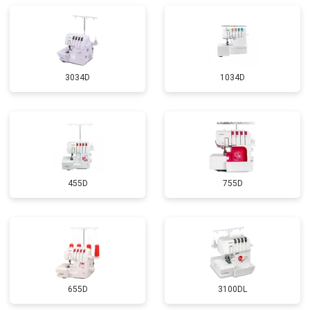
3034D
1034D
455D
755D
655D
3100DL