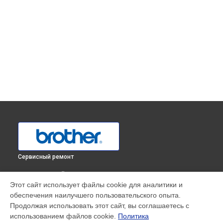
Сервисный ремонт
ВЫБЕРИ СВОЙ ГОРОД
Этот сайт использует файлы cookie для аналитики и
Замена тормозной площадки МФУ DCP-T510W InkBenefit
обеспечения наилучшего пользовательского опыта.
Plus Brother в
Краснодаре
Продолжая использовать этот сайт, вы соглашаетесь с
Замена тормозной площадки МФУ DCP-T510W InkBenefit
использованием файлов cookie.
Политика
Plus Brother в
Ростове-на-Дону