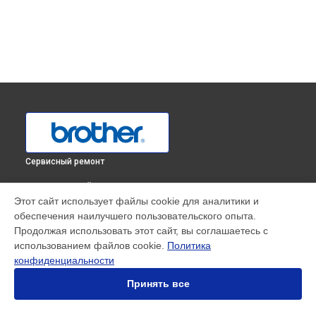
Сервисный ремонт
ВЫБЕРИ СВОЙ ГОРОД
Этот сайт использует файлы cookie для аналитики и
Чистка блока проявки МФУ DCP-1612WR Brother в
обеспечения наилучшего пользовательского опыта.
Краснодаре
Продолжая использовать этот сайт, вы соглашаетесь с
Чистка блока проявки МФУ DCP-1612WR Brother в
Ростове-
использованием файлов cookie.
Политика
на-Дону
конфиденциальности
Чистка блока проявки МФУ DCP-1612WR Brother в
Нижнем
Новгороде
Принять все
Чистка блока проявки МФУ DCP-1612WR Brother в
Новосибирске